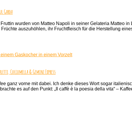
enschen
ul Garda
t
hinderung
 Die Fruttin wurden von Matteo Napoli in seiner Gelateria Matteo 
fe Früchte auszuhöhlen, ihr Fruchtfleisch für die Herstellung e
o
rd
e
zu
gunenstadt
Weltmeister
gänglich
und
doch
noch
ein
aletti, Cuccumella & Gemini Express
Geheimtipp:
Die
ee ganz vorne mit dabei. Ich denke dieses Wort sogar italienisch
beste
achte es auf den Punkt: „Il caffè è la poesia della vita“ – Kaff
Eisdiele
in
zu
Limone
Ein
sul
Souvenir
Garda
aus:
Italien
–
Italienische