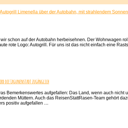
n wir schon auf der Autobahn herbeisehnen. Der Wohnwagen rollt 
ute rote Logo: Autogrill. Für uns ist das nicht einfach eine Rast
sso
h
wird die Lagunenstadt zugänglich
etwas Bemerkenswertes aufgefallen: Das Land, wenn auch nicht un
denden Müttern. Auch das ReisenStattRasen-Team gehört dazu
ll
rs positiv aufgefallen …
rrierefreies
nedig:
iseführer