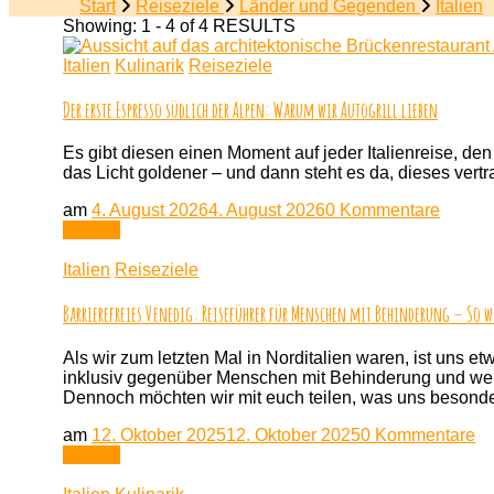
Start
Reiseziele
Länder und Gegenden
Italien
Showing: 1 - 4 of 4 RESULTS
Italien
Kulinarik
Reiseziele
Der erste Espresso südlich der Alpen: Warum wir Autogrill lieben
Es gibt diesen einen Moment auf jeder Italienreise, de
das Licht goldener – und dann steht es da, dieses vertra
zu
am
4. August 2026
4. August 2026
0 Kommentare
Der
Lesen
erste
Espre
Italien
Reiseziele
südlic
der
Barrierefreies Venedig: Reiseführer für Menschen mit Behinderung – So 
Alpen:
Warum
Als wir zum letzten Mal in Norditalien waren, ist uns 
wir
inklusiv gegenüber Menschen mit Behinderung und wer
Autogri
Dennoch möchten wir mit euch teilen, was uns besonde
lieben
zu
am
12. Oktober 2025
12. Oktober 2025
0 Kommentare
Ba
Lesen
Ve
Re