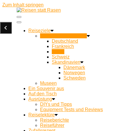
Zum Inhalt springen
Ein Campingblog für achtsames Reisen und Kochen u
Reisen statt Rasen
Reiseziele
Länder und Gegenden
Deutschland
Frankreich
Italien
Schweiz
Skandinavien
Dänemark
Norwegen
Schweden
Museen
Ein Souvenir aus
Auf den Tisch
Ausrüstung
DIYs und Tipps
Equipment Tests und Reviews
Reiselektüre
Reiseberichte
Reiseführer
Zufallsrezept