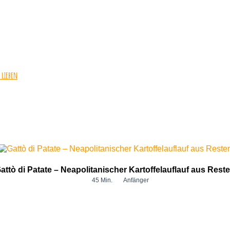
Espressokocher
im
Vergleich:
Bialetti,
Cuccumella
&
Gemini
Express
 lieben
attò di Patate – Neapolitanischer Kartoffelauflauf aus Rest
45 Min.
Anfänger