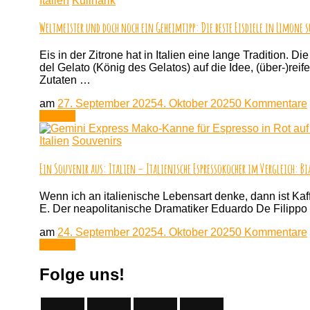
Italien
Kulinarik
für
M
Weltmeister und doch noch ein Geheimtipp: Die beste Eisdiele in Limone s
mi
Be
Eis in der Zitrone hat in Italien eine lange Tradition.
–
del Gelato (König des Gelatos) auf die Idee, (über-)rei
S
Zutaten …
wi
di
am
27. September 2025
4. Oktober 2025
0 Kommentare
La
Lesen
zu
Italien
Souvenirs
Ein Souvenir aus: Italien – Italienische Espressokocher im Vergleich: Bi
Wenn ich an italienische Lebensart denke, dann ist Kaff
E. Der neapolitanische Dramatiker Eduardo De Filippo br
am
24. September 2025
4. Oktober 2025
0 Kommentare
Lesen
Folge uns!