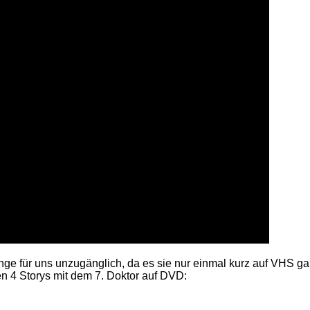
nge für uns unzugänglich, da es sie nur einmal kurz auf VHS 
en 4 Storys mit dem 7. Doktor auf DVD: