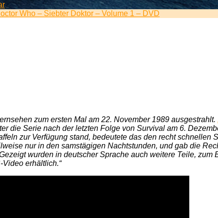
zu
ar
Das
ctor Who – Siebter Doktor – Volume 1 – DVD
Weihnachtsgeschenk:
Doctor
Who
–
Siebter
Doktor
–
Volume
1
–
DVD
ernsehen zum ersten Mal am 22. November 1989 ausgestrahlt.
r die Serie nach der letzten Folge von Survival am 6. Dezembe
 Staffeln zur Verfügung stand, bedeutete das den recht schnelle
ilweise nur in den samstägigen Nachtstunden, und gab die Re
Gezeigt wurden in deutscher Sprache auch weitere Teile, zum Be
Video erhältlich.“