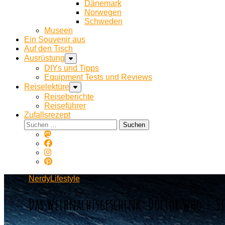
Dänemark
Norwegen
Schweden
Museen
Ein Souvenir aus
Auf den Tisch
Ausrüstung
DIYs und Tipps
Equipment Tests und Reviews
Reiselektüre
Reiseberichte
Reiseführer
Zufallsrezept
Suchen
nach:
NerdyLifestyle
Das Weihnachtsgeschenk: Doctor Who – Si