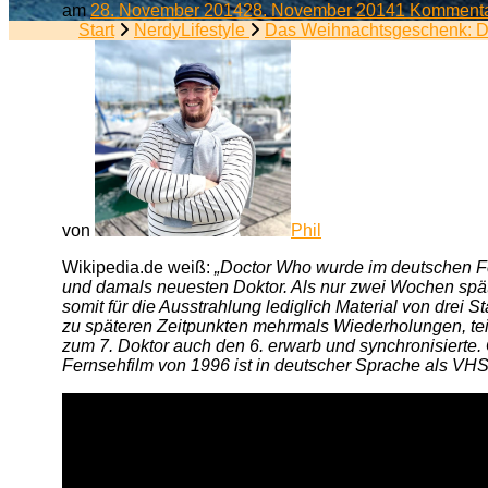
am
28. November 2014
28. November 2014
1 Komment
Start
NerdyLifestyle
Das Weihnachtsgeschenk: Do
von
Phil
Wikipedia.de weiß:
„Doctor Who wurde im deutschen F
und damals neuesten Doktor. Als nur zwei Wochen späte
somit für die Ausstrahlung lediglich Material von drei
zu späteren Zeitpunkten mehrmals Wiederholungen, te
zum 7. Doktor auch den 6. erwarb und synchronisierte. 
Fernsehfilm von 1996 ist in deutscher Sprache als VHS-