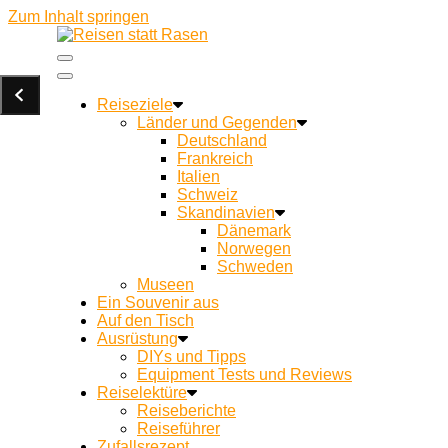
Zum Inhalt springen
Ein Campingblog für achtsames Reisen und Kochen u
Reisen statt Rasen
Reiseziele
Länder und Gegenden
Deutschland
Frankreich
Italien
Schweiz
Skandinavien
Dänemark
Norwegen
Schweden
Museen
Ein Souvenir aus
Auf den Tisch
Ausrüstung
DIYs und Tipps
Equipment Tests und Reviews
Reiselektüre
Reiseberichte
Reiseführer
Zufallsrezept