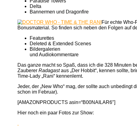
Paradise Towers
Delta
Bannermen und Dragonfire
Für echte Who-Fa
Bonusmaterial. So finden sich neben den Folgen auf 
Featurettes
Deleted & Extended Scenes
Bildergalerien
und Audiokommentare
Das ganze macht so Spaß, dass ich die 328 Minuten be
Zauberer
Radagast
aus „Der Hobbit“, kennen sollte, br
Time-Lady „Rani“ kennenlernt.
Jeder, der „New Who“ mag, der sollte auch unbedingt d
schon im Februar).
[AMAZONPRODUCTS asin=“B00NAILAR6″]
Hier noch ein paar Fotos zur Show:
Beitragsnavigation