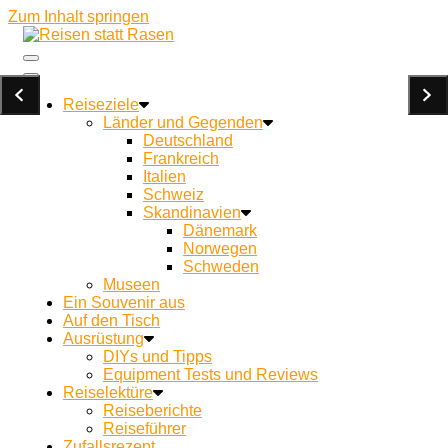
Zum Inhalt springen
Ein Campingblog für achtsames Reisen und Kochen
Reisen statt Rasen
unterwegs
Reiseziele
Länder und Gegenden
Deutschland
Frankreich
Italien
Schweiz
Skandinavien
Dänemark
Norwegen
Schweden
Museen
Ein Souvenir aus
Auf den Tisch
Ausrüstung
DIYs und Tipps
Equipment Tests und Reviews
Reiselektüre
Reiseberichte
Reiseführer
Zufallsrezept