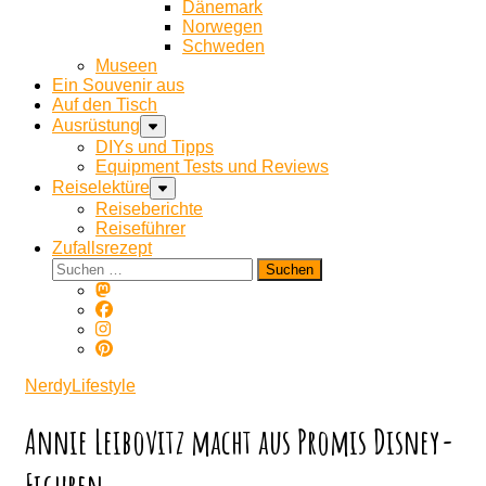
Dänemark
Norwegen
Schweden
Museen
Ein Souvenir aus
Auf den Tisch
Ausrüstung
DIYs und Tipps
Equipment Tests und Reviews
Reiselektüre
Reiseberichte
Reiseführer
Zufallsrezept
Suchen
nach:
NerdyLifestyle
Annie Leibovitz macht aus Promis Disney-
Figuren