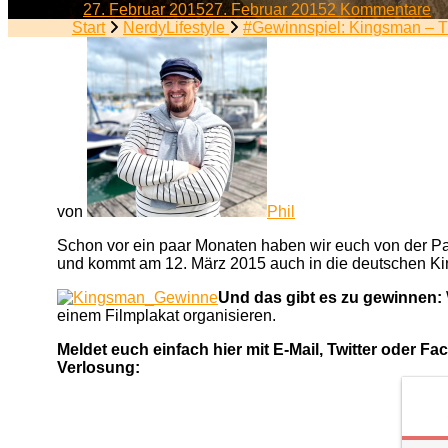
zu
am
27. Februar 2015
27. Februar 2015
2 Kommentare
#G
Start
NerdyLifestyle
#Gewinnspiel: Kingsman – T
Ki
–
T
Se
Se
von
Phil
Schon vor ein paar Monaten haben wir euch von der Pa
und kommt am 12. März 2015 auch in die deutschen Kin
Und das gibt es zu gewinnen:
einem Filmplakat organisieren.
Meldet euch einfach hier mit E-Mail, Twitter oder 
Verlosung: