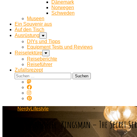
Dänemark
Norwegen
Schweden
Museen
Ein Souvenir aus
Auf den Tisch
Ausrüstung
DIYs und Tipps
Equipment Tests und Reviews
Reiselektüre
Reiseberichte
Reiseführer
Zufallsrezept
Suchen
nach:
NerdyLifestyle
#Gewinnspiel: Kingsman – The Secret Ser