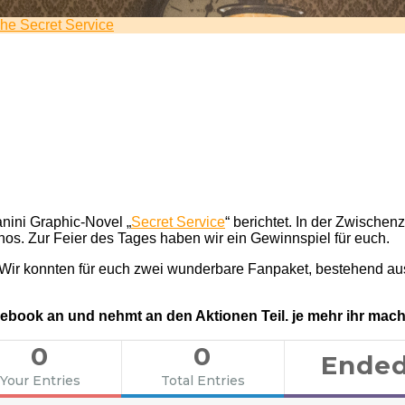
ewinnspiel:
he Secret Service
ngsman
he
cret
rvice
nini Graphic-Novel „
Secret Service
“ berichtet. In der Zwische
os. Zur Feier des Tages haben wir ein Gewinnspiel für euch.
Wir konnten für euch zwei wunderbare Fanpaket, bestehend au
Facebook an und nehmt an den Aktionen Teil. je mehr ihr mac
0
0
Ende
Your Entries
Total Entries