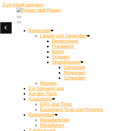
Zum Inhalt springen
Ein Campingblog für achtsames Reisen und Kochen u
Reisen statt Rasen
Reiseziele
Länder und Gegenden
Deutschland
Frankreich
Italien
Schweiz
Skandinavien
Dänemark
Norwegen
Schweden
Museen
Ein Souvenir aus
Auf den Tisch
Ausrüstung
DIYs und Tipps
Equipment Tests und Reviews
Reiselektüre
Reiseberichte
Reiseführer
Zufallsrezept