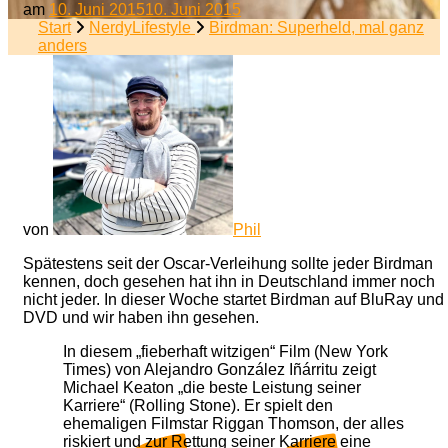
am
10. Juni 2015
10. Juni 2015
Start
NerdyLifestyle
Birdman: Superheld, mal ganz
anders
von
Phil
Spätestens seit der Oscar-Verleihung sollte jeder Birdman
kennen, doch gesehen hat ihn in Deutschland immer noch
nicht jeder. In dieser Woche startet Birdman auf BluRay und
DVD und wir haben ihn gesehen.
In diesem „fieberhaft witzigen“ Film (New York
Times) von Alejandro González Iñárritu zeigt
Michael Keaton „die beste Leistung seiner
Karriere“ (Rolling Stone). Er spielt den
ehemaligen Filmstar Riggan Thomson, der alles
riskiert und zur Rettung seiner Karriere eine