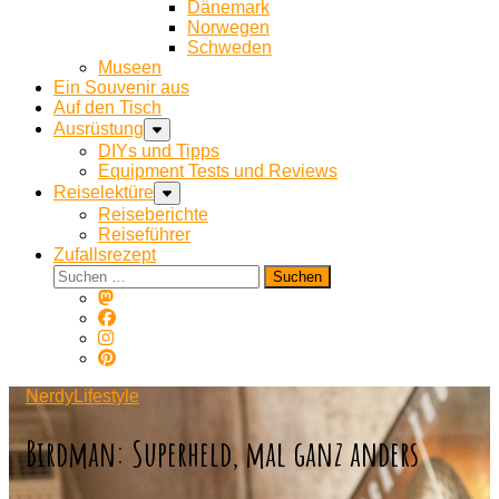
Dänemark
Norwegen
Schweden
Museen
Ein Souvenir aus
Auf den Tisch
Ausrüstung
DIYs und Tipps
Equipment Tests und Reviews
Reiselektüre
Reiseberichte
Reiseführer
Zufallsrezept
Suchen
nach:
NerdyLifestyle
Birdman: Superheld, mal ganz anders