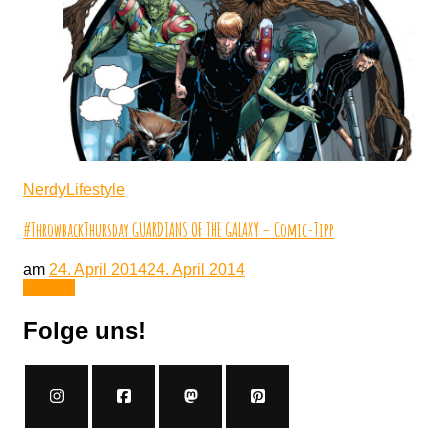
NerdyLifestyle
#ThrowbackThursday GUARDIANS OF THE GALAXY – Comic-Tipp
am
24. April 2014
24. April 2014
Lesen
Folge uns!