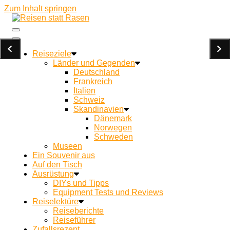
Zum Inhalt springen
Ein Campingblog für achtsames Reisen und Kochen
Reisen statt Rasen
unterwegs
Reiseziele
Länder und Gegenden
Deutschland
Frankreich
Italien
Schweiz
Skandinavien
Dänemark
Norwegen
Schweden
Museen
Ein Souvenir aus
Auf den Tisch
Ausrüstung
DIYs und Tipps
Equipment Tests und Reviews
Reiselektüre
Reiseberichte
Reiseführer
Zufallsrezept