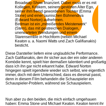
Broadway-Show finanziert. Dabei muss er es mit
Kollegen, Kritikern, seinem gestörten Alter Ego,
seiner ihm fremd gewordenen Tochter (Emma
Stone) und einer launischen Bühnendiva
(Edward Norton) aufnehmen.
Birdman ist ein „mitreißendes Meisterwerk“
(Stern), das mit geistreichen Dialogen,
unerwarteten Wendungen und einem
Starensemble in Hochform (neben Michael
Keaton u. a. Naomi Watts und Zach Galifianakis)
besticht.
Diese Darsteller liefern eine unglaubliche Performance.
Zach Galifianakis, den ihr sicher aus der ein oder anderen
Komödie kennt, spielt hier dermaßen talentiert und großartig
dass ich ihn gar nicht erkannt habe. Edward Norton
hingegen spielt irgendwie wieder sich selbst, wie eigentlich
immer, doch mit dem Unterschied, dass es diesmal passt,
denn in diesem Film behandeln die Schauspieler ein
Schauspieler-Problem, während sie Schauspielern.
Nun aber zu den beiden, die mich einfach umgehauen
haben: Emma Stone und Michael Keaton. Keaton kennt ihr