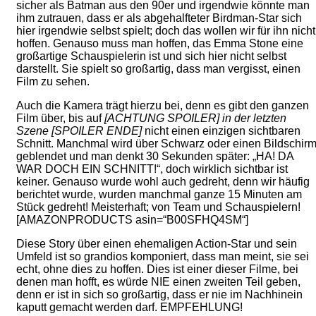
sicher als Batman aus den 90er und irgendwie könnte man
ihm zutrauen, dass er als abgehalfteter Birdman-Star sich
hier irgendwie selbst spielt; doch das wollen wir für ihn nicht
hoffen. Genauso muss man hoffen, das Emma Stone eine
großartige Schauspielerin ist und sich hier nicht selbst
darstellt. Sie spielt so großartig, dass man vergisst, einen
Film zu sehen.
Auch die Kamera trägt hierzu bei, denn es gibt den ganzen
Film über, bis auf
[ACHTUNG SPOILER] in der letzten
Szene [SPOILER ENDE]
nicht einen einzigen sichtbaren
Schnitt. Manchmal wird über Schwarz oder einen Bildschir
geblendet und man denkt 30 Sekunden später: „HA! DA
WAR DOCH EIN SCHNITT!“, doch wirklich sichtbar ist
keiner. Genauso wurde wohl auch gedreht, denn wir häufig
berichtet wurde, wurden manchmal ganze 15 Minuten am
Stück gedreht! Meisterhaft; von Team und Schauspielern!
[AMAZONPRODUCTS asin=“B00SFHQ4SM“]
Diese Story über einen ehemaligen Action-Star und sein
Umfeld ist so grandios komponiert, dass man meint, sie sei
echt, ohne dies zu hoffen. Dies ist einer dieser Filme, bei
denen man hofft, es würde NIE einen zweiten Teil geben,
denn er ist in sich so großartig, dass er nie im Nachhinein
kaputt gemacht werden darf. EMPFEHLUNG!