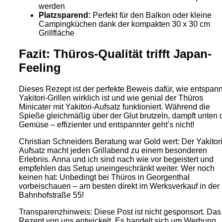
werden
Platzsparend:
Perfekt für den Balkon oder kleine
Campingküchen dank der kompakten 30 x 30 cm
Grillfläche
Fazit: Thüros-Qualität trifft Japan-
Feeling
Dieses Rezept ist der perfekte Beweis dafür, wie entspann
Yakitori-Grillen wirklich ist und wie genial der Thüros
Minicater mit Yakitori-Aufsatz funktioniert. Während die
Spieße gleichmäßig über der Glut brutzeln, dampft unten 
Gemüse – effizienter und entspannter geht’s nicht!
Christian Schneiders Beratung war Gold wert: Der Yakitori
Aufsatz macht jeden Grillabend zu einem besonderen
Erlebnis. Anna und ich sind nach wie vor begeistert und
empfehlen das Setup uneingeschränkt weiter. Wer noch
keinen hat: Unbedingt bei Thüros in Georgenthal
vorbeischauen – am besten direkt im Werksverkauf in der
Bahnhofstraße 55!
Transparenzhinweis: Diese Post ist nicht gesponsort. Das
Rezept von uns entwickelt. Es handelt sich um Werbung