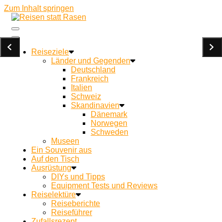
Zum Inhalt springen
Ein Campingblog für achtsames Reisen und Kochen
Reisen statt Rasen
unterwegs
Reiseziele
Länder und Gegenden
Deutschland
Frankreich
Italien
Schweiz
Skandinavien
Dänemark
Norwegen
Schweden
Museen
Ein Souvenir aus
Auf den Tisch
Ausrüstung
DIYs und Tipps
Equipment Tests und Reviews
Reiselektüre
Reiseberichte
Reiseführer
Zufallsrezept