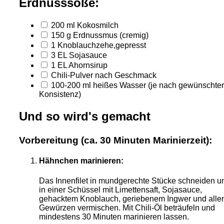
Erdnusssoße:
200
ml
Kokosmilch
150
g
Erdnussmus
(cremig)
1
Knoblauchzehe,gepresst
3
EL
Sojasauce
1
EL
Ahornsirup
Chili-Pulver nach Geschmack
100-200
ml
heißes Wasser
(je nach gewünschter
Konsistenz)
Und so wird's gemacht
Vorbereitung (ca. 30 Minuten Marinierzeit):
Hähnchen marinieren:
Das Innenfilet in mundgerechte Stücke schneiden u
in einer Schüssel mit Limettensaft, Sojasauce,
gehacktem Knoblauch, geriebenem Ingwer und alle
Gewürzen vermischen. Mit Chili-Öl beträufeln und
mindestens 30 Minuten marinieren lassen.