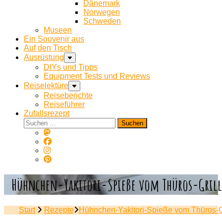
Dänemark
Norwegen
Schweden
Museen
Ein Souvenir aus
Auf den Tisch
Ausrüstung
DIYs und Tipps
Equipment Tests und Reviews
Reiselektüre
Reiseberichte
Reiseführer
Zufallsrezept
Suchen
nach:
Hühnchen-Yakitori-Spieße vom Thüros-Grill
Start
Rezepte
Hühnchen-Yakitori-Spieße vom Thüros-Gr