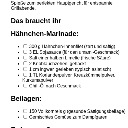
Spieße zum perfekten Hauptgericht für entspannte
Grillabende.
Das braucht ihr
Hähnchen-Marinade:
300
g
Hähnchen-Innenfilet
(zart und saftig)
3
EL
Sojasauce
(für den umami-Geschmack)
Saft einer halben Limette
(frische Säure)
2
Knoblauchzehen, gehackt
1
cm
Ingwer, gerieben
(typisch asiatisch)
1
TL
Korianderpulver, Kreuzkümmelpulver,
Kurkumapulver
Chili-Öl nach Geschmack
Beilagen:
150
Vollkornreis
g
(gesunde Sättigungsbeilage)
Gemischtes Gemüse zum Dampfgaren