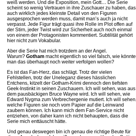
weiß werden. Und die Exposition, mein Gott… Die Serie
scheint so wenig Vertrauen in ihre Zuschauer zu haben, das
auch wirklich jedes kleinste Detail von den Figuren
ausgesprochen werden muss, damit man’s auch ja nicht
verpasst. Jede Figur trägt quasi ihre Rolle im Plot offen auf
der Stirn, jeder Twist wird zur Sicherheit auch noch einmal
von einem der Protagonisten kommentiert. Subtilität gehört
hier nicht zum Vokabular.
Aber die Serie hat mich trotzdem an der Angel.
Warum?
Gotham
macht eigentlich so viel falsch, wie könnte
man das überhaupt noch weiter verfolgen wollen?
Es ist das Fan-Herz, das schlägt. Trotz der vielen
Fehlstellen, trotz der Uneleganz dieses hässlichen
Entchens, kitzelt der Gotham-Krimi dennoch den tiefsten
Geek-Instinkt in seinen Zuschauern. Ich will sehen, was aus
dem pausbäckigen Bruce Wayne wird. Ich will sehen, wie
Edward Nygma zum Verbrechergenie mutiert. Ich will sehen
welche Figuren sie noch vom Papier auf die Leinwand
zaubern können. Ich kann mich dem Fan-Service nicht
entziehen, von daher kann ich nicht behaupten, dass die
Serie mich enttäuscht hätte.
Und genau deswegen bin ich genau die richtige Beute für