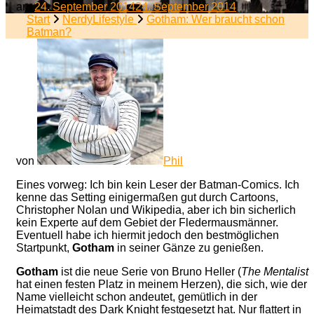
am
24. September 2014
24. September 2014
Start
NerdyLifestyle
Gotham: Wer braucht schon
Batman?
von
Phil
Eines vorweg: Ich bin kein Leser der Batman-Comics. Ich
kenne das Setting einigermaßen gut durch Cartoons,
Christopher Nolan und Wikipedia, aber ich bin sicherlich
kein Experte auf dem Gebiet der Fledermausmänner.
Eventuell habe ich hiermit jedoch den bestmöglichen
Startpunkt,
Gotham
in seiner Gänze zu genießen.
Gotham
ist die neue Serie von Bruno Heller (
The Mentalist
hat einen festen Platz in meinem Herzen), die sich, wie der
Name vielleicht schon andeutet, gemütlich in der
Heimatstadt des Dark Knight festgesetzt hat. Nur flattert in