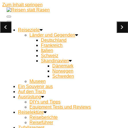
Zum Inhalt springen
Ein Campingblog für achtsames Reisen und Kochen
Reisen statt Rasen
unterwegs
Reiseziele
Länder und Gegenden
Deutschland
Frankreich
Italien
Schweiz
Skandinavien
Dänemark
Norwegen
Schweden
Museen
Ein Souvenir aus
Auf den Tisch
Ausrüstung
DIYs und Tipps
Equipment Tests und Reviews
Reiselektüre
Reiseberichte
Reiseführer
Zufallsrezept