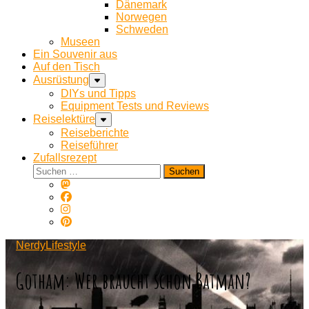
Dänemark
Norwegen
Schweden
Museen
Ein Souvenir aus
Auf den Tisch
Ausrüstung
DIYs und Tipps
Equipment Tests und Reviews
Reiselektüre
Reiseberichte
Reiseführer
Zufallsrezept
Suchen
nach:
NerdyLifestyle
Gotham: Wer braucht schon Batman?