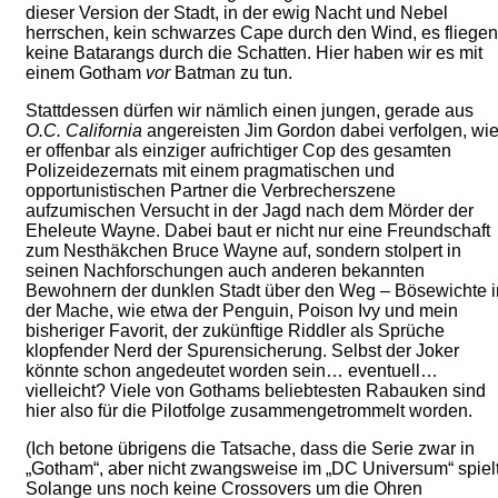
dieser Version der Stadt, in der ewig Nacht und Nebel
herrschen, kein schwarzes Cape durch den Wind, es fliegen
keine Batarangs durch die Schatten. Hier haben wir es mit
einem Gotham
vor
Batman zu tun.
Stattdessen dürfen wir nämlich einen jungen, gerade aus
O.C. California
angereisten Jim Gordon dabei verfolgen, wi
er offenbar als einziger aufrichtiger Cop des gesamten
Polizeidezernats mit einem pragmatischen und
opportunistischen Partner die Verbrecherszene
aufzumischen Versucht in der Jagd nach dem Mörder der
Eheleute Wayne. Dabei baut er nicht nur eine Freundschaft
zum Nesthäkchen Bruce Wayne auf, sondern stolpert in
seinen Nachforschungen auch anderen bekannten
Bewohnern der dunklen Stadt über den Weg – Bösewichte i
der Mache, wie etwa der Penguin, Poison Ivy und mein
bisheriger Favorit, der zukünftige Riddler als Sprüche
klopfender Nerd der Spurensicherung. Selbst der Joker
könnte schon angedeutet worden sein… eventuell…
vielleicht? Viele von Gothams beliebtesten Rabauken sind
hier also für die Pilotfolge zusammengetrommelt worden.
(Ich betone übrigens die Tatsache, dass die Serie zwar in
„Gotham“, aber nicht zwangsweise im „DC Universum“ spielt
Solange uns noch keine Crossovers um die Ohren