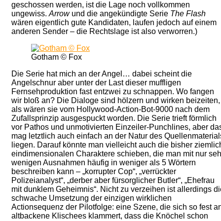
geschossen werden, ist die Lage noch vollkommen
ungewiss.
Arrow
und die angekündigte Serie
The Flash
wären eigentlich gute Kandidaten, laufen jedoch auf einem
anderen Sender – die Rechtslage ist also verworren.)
Gotham © Fox
Die Serie hat mich an der Angel… dabei scheint die
Angelschnur aber unter der Last dieser muffligen
Fernsehproduktion fast entzwei zu schnappen. Wo fangen
wir bloß an? Die Dialoge sind hölzern und wirken beizeiten,
als wären sie vom Hollywood-Action-Bot-9000 nach dem
Zufallsprinzip ausgespuckt worden. Die Serie trieft förmlich
vor Pathos und unmotivierten Einzeiler-Punchlines, aber da
mag letztlich auch einfach an der Natur des Quellenmaterial
liegen. Darauf könnte man vielleicht auch die bisher ziemlic
eindimensionalen Charaktere schieben, die man mit nur seh
wenigen Ausnahmen häufig in weniger als 5 Wörtern
beschreiben kann – „korrupter Cop“, „verrückter
Polizeianalyst“, „derber aber fürsorglicher Butler“, „Ehefrau
mit dunklem Geheimnis“. Nicht zu verzeihen ist allerdings di
schwache Umsetzung der einzigen wirklichen
Actionsequenz der Pilotfolge: eine Szene, die sich so fest a
altbackene Klischees klammert, dass die Knöchel schon