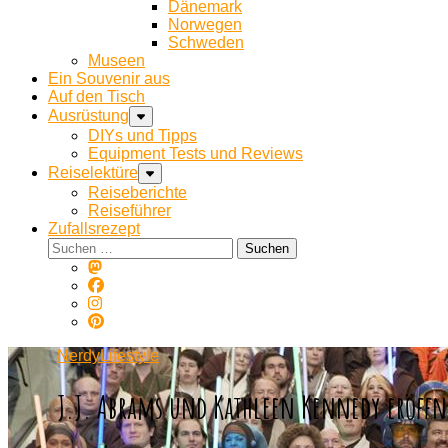
Dänemark
Norwegen
Schweden
Museen
Ein Souvenir aus
Auf den Tisch
Ausrüstung
DIYs und Tipps
Equipment Tests und Reviews
Reiselektüre
Reiseberichte
Reiseführer
Zufallsrezept
Suchen
nach:
NerdyLifestyle
J.J. Abrams und Kathleen Kennedy eröffn