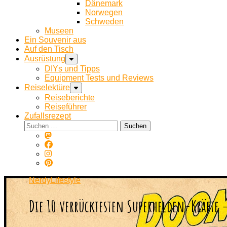
Dänemark
Norwegen
Schweden
Museen
Ein Souvenir aus
Auf den Tisch
Ausrüstung
DIYs und Tipps
Equipment Tests und Reviews
Reiselektüre
Reiseberichte
Reiseführer
Zufallsrezept
Suchen
nach:
NerdyLifestyle
Die 10 verrücktesten Superhelden-Kräfte 