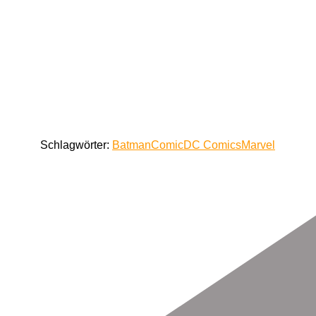
Schlagwörter:
Batman
Comic
DC Comics
Marvel
Beitragsnavigation