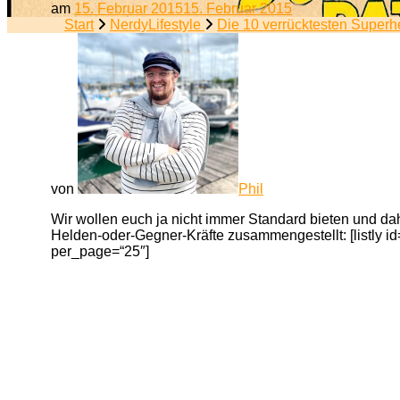
am
15. Februar 2015
15. Februar 2015
Start
NerdyLifestyle
Die 10 verrücktesten Super
von
Phil
Wir wollen euch ja nicht immer Standard bieten und da
Helden-oder-Gegner-Kräfte zusammengestellt: [listly 
per_page=“25″]