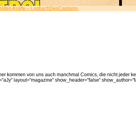
helden-Kräfte – LogbuchDesCaptains
her kommen von uns auch manchmal Comics, die nicht jeder kenn
id=“aJy“ layout=“magazine“ show_header=“false“ show_author=“f