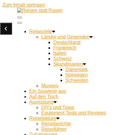
Zum Inhalt springen
Ein Campingblog für achtsames Reisen und Kochen u
Reisen statt Rasen
Reiseziele
Länder und Gegenden
Deutschland
Frankreich
Italien
Schweiz
Skandinavien
Dänemark
Norwegen
Schweden
Museen
Ein Souvenir aus
Auf den Tisch
Ausrüstung
DIYs und Tipps
Equipment Tests und Reviews
Reiselektüre
Reiseberichte
Reiseführer
Zufallsrezept