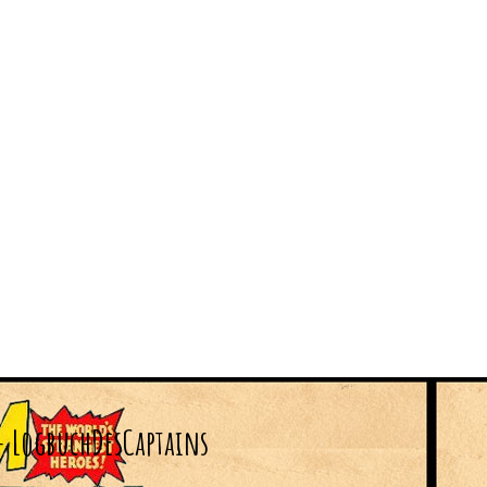
– LogbuchDesCaptains