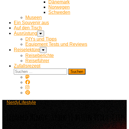
Dänemark
Norwegen
Schweden
Museen
Ein Souvenir aus
Auf den Tisch
Ausrüstung
DIYs und Tipps
Equipment Tests und Reviews
Reiselektüre
Reiseberichte
Reiseführer
Zufallsrezept
Suchen
nach:
NerdyLifestyle
Leonard Nimoy: Spock 10 besten Video-Clips