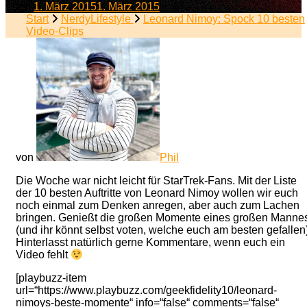
am
1. März 2015
1. März 2015
Start
NerdyLifestyle
Leonard Nimoy: Spock 10 besten
Video-Clips
von
Phil
Die Woche war nicht leicht für StarTrek-Fans. Mit der Liste
der 10 besten Auftritte von Leonard Nimoy wollen wir euch
noch einmal zum Denken anregen, aber auch zum Lachen
bringen. Genießt die großen Momente eines großen Manne
(und ihr könnt selbst voten, welche euch am besten gefallen)
Hinterlasst natürlich gerne Kommentare, wenn euch ein
Video fehlt
[playbuzz-item
url=“https://www.playbuzz.com/geekfidelity10/leonard-
nimoys-beste-momente“ info=“false“ comments=“false“