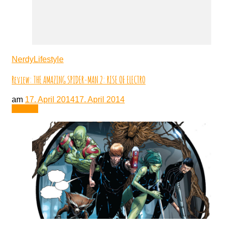
NerdyLifestyle
Review: THE AMAZING SPIDER-MAN 2: RISE OF ELECTRO
am
17. April 2014
17. April 2014
Lesen