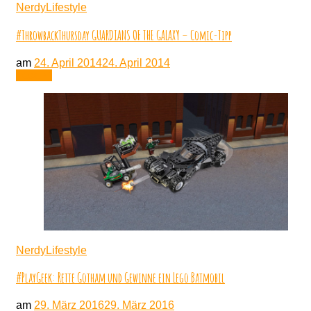
NerdyLifestyle
#ThrowbackThursday GUARDIANS OF THE GALAXY – Comic-Tipp
am
24. April 2014
24. April 2014
Lesen
NerdyLifestyle
#PlayGeek: Rette Gotham und Gewinne ein Lego Batmobil
am
29. März 2016
29. März 2016