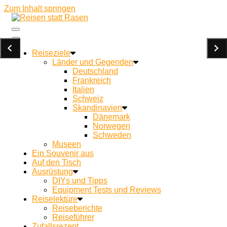
Zum Inhalt springen
Ein Campingblog für achtsames Reisen und Kochen
Reisen statt Rasen
unterwegs
Reiseziele
Länder und Gegenden
Deutschland
Frankreich
Italien
Schweiz
Skandinavien
Dänemark
Norwegen
Schweden
Museen
Ein Souvenir aus
Auf den Tisch
Ausrüstung
DIYs und Tipps
Equipment Tests und Reviews
Reiselektüre
Reiseberichte
Reiseführer
Zufallsrezept