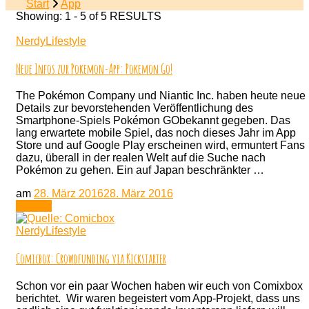
Start
App
Showing: 1 - 5 of 5 RESULTS
NerdyLifestyle
Neue Infos zur Pokemon-App: Pokemon Go!
The Pokémon Company und Niantic Inc. haben heute neue
Details zur bevorstehenden Veröffentlichung des
Smartphone-Spiels Pokémon GObekannt gegeben. Das
lang erwartete mobile Spiel, das noch dieses Jahr im App
Store und auf Google Play erscheinen wird, ermuntert Fans
dazu, überall in der realen Welt auf die Suche nach
Pokémon zu gehen. Ein auf Japan beschränkter …
am
28. März 2016
28. März 2016
Lesen
NerdyLifestyle
Comicbox: Crowdfunding via Kickstarter
Schon vor ein paar Wochen haben wir euch von Comixbox
berichtet. Wir waren begeistert vom App-Projekt, dass uns