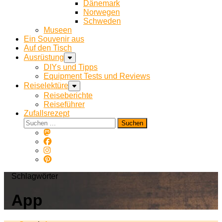
Dänemark
Norwegen
Schweden
Museen
Ein Souvenir aus
Auf den Tisch
Ausrüstung
DIYs und Tipps
Equipment Tests und Reviews
Reiselektüre
Reiseberichte
Reiseführer
Zufallsrezept
Suchen
nach:
Schlagwörter
App