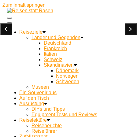
Zum Inhalt springen
Ein Campingblog für achtsames Reisen und Kochen
Reisen statt Rasen
unterwegs
Reiseziele
Länder und Gegenden
Deutschland
Frankreich
Italien
Schweiz
Skandinavien
Dänemark
Norwegen
Schweden
Museen
Ein Souvenir aus
Auf den Tisch
Ausrüstung
DIYs und Tipps
Equipment Tests und Reviews
Reiselektüre
Reiseberichte
Reiseführer
Zufallsrezept