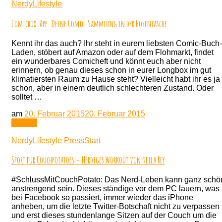
Fragen
NerdyLifestyle
an
Toni
Comicbox-App: Deine Comic-Sammlung in der Hosentasche
Hecker
–
Kennt ihr das auch? Ihr steht in eurem liebsten Comic-Buch-
vom
Laden, stöbert auf Amazon oder auf dem Flohmarkt, findet
Schreibtisch
ein wunderbares Comicheft und könnt euch aber nicht
auf
erinnern, ob genau dieses schon in eurer Longbox im gut
die
klimatiersten Raum zu Hause steht? Vielleicht habt ihr es ja
Straße
schon, aber in einem deutlich schlechteren Zustand. Oder
solltet …
am
20. Februar 2015
20. Februar 2015
Lesen
NerdyLifestyle
PressStart
Sport für Couchpotatoes – Nerdiges Workout von Neila Rey
#SchlussMitCouchPotato: Das Nerd-Leben kann ganz schö
anstrengend sein. Dieses ständige vor dem PC lauern, was
bei Facebook so passiert, immer wieder das iPhone
anheben, um die letzte Twitter-Botschaft nicht zu verpassen
und erst dieses stundenlange Sitzen auf der Couch um die