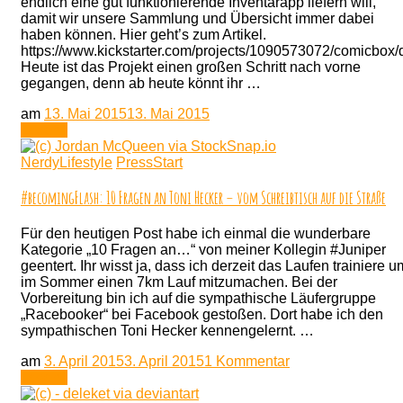
endlich eine gut funktionierende Inventarapp liefern will,
damit wir unsere Sammlung und Übersicht immer dabei
haben können. Hier geht’s zum Artikel.
https://www.kickstarter.com/projects/1090573072/comicbox/d
Heute ist das Projekt einen großen Schritt nach vorne
gegangen, denn ab heute könnt ihr …
am
13. Mai 2015
13. Mai 2015
Lesen
NerdyLifestyle
PressStart
#becomingFlash: 10 Fragen an Toni Hecker – vom Schreibtisch auf die Straße
Für den heutigen Post habe ich einmal die wunderbare
Kategorie „10 Fragen an…“ von meiner Kollegin #Juniper
geentert. Ihr wisst ja, dass ich derzeit das Laufen trainiere u
im Sommer einen 7km Lauf mitzumachen. Bei der
Vorbereitung bin ich auf die sympathische Läufergruppe
„Racebooker“ bei Facebook gestoßen. Dort habe ich den
sympathischen Toni Hecker kennengelernt. …
zu
am
3. April 2015
3. April 2015
1 Kommentar
#becomingFlash:
Lesen
10