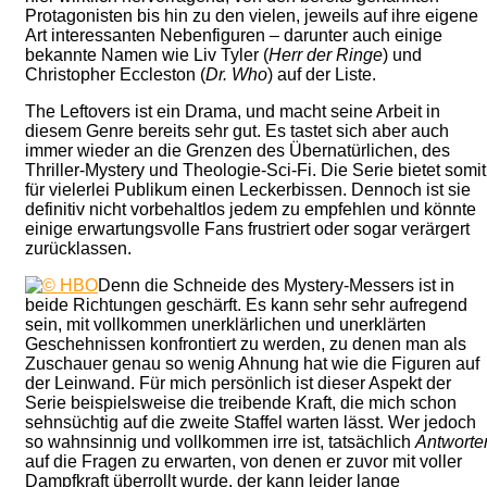
Protagonisten bis hin zu den vielen, jeweils auf ihre eigene
Art interessanten Nebenfiguren – darunter auch einige
bekannte Namen wie Liv Tyler (
Herr der Ringe
) und
Christopher Eccleston (
Dr. Who
) auf der Liste.
The Leftovers ist ein Drama, und macht seine Arbeit in
diesem Genre bereits sehr gut. Es tastet sich aber auch
immer wieder an die Grenzen des Übernatürlichen, des
Thriller-Mystery und Theologie-Sci-Fi. Die Serie bietet somit
für vielerlei Publikum einen Leckerbissen. Dennoch ist sie
definitiv nicht vorbehaltlos jedem zu empfehlen und könnte
einige erwartungsvolle Fans frustriert oder sogar verärgert
zurücklassen.
Denn die Schneide des Mystery-Messers ist in
beide Richtungen geschärft. Es kann sehr sehr aufregend
sein, mit vollkommen unerklärlichen und unerklärten
Geschehnissen konfrontiert zu werden, zu denen man als
Zuschauer genau so wenig Ahnung hat wie die Figuren auf
der Leinwand. Für mich persönlich ist dieser Aspekt der
Serie beispielsweise die treibende Kraft, die mich schon
sehnsüchtig auf die zweite Staffel warten lässt. Wer jedoch
so wahnsinnig und vollkommen irre ist, tatsächlich
Antworte
auf die Fragen zu erwarten, von denen er zuvor mit voller
Dampfkraft überrollt wurde, der kann leider lange