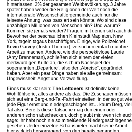
hinterlassen, 2% der gesamten Weltbevölkerung. 3 Jahre
später haben weder die Religionen der Welt noch die
internationale Wissenschaftlergemeinde auch nur die
leiseste Ahnung, was passiert sein könnte. Wo sind diese
unzähligen Millionen von Menschen hin? Und warum?
Kommen sie jemals wieder? Fragen, mit denen sich auch di
Bewohner der beschaulichen Kleinstadt Mapleton, New
York, tagein tagaus beschäftigen. Einige, wie Polizeichef
Kevin Garvey (Justin Theroux), versuchen einfach nur ihre
Arbeit zu machen. Andere, wie die perspektivlose Laurie
(Amy Brenneman), schließen sich einem der vielen
merkwürdigen Kulte an, die sich im Nachspiel der
sogenannten „Departure“, also der „Abreise“, gegründet
haben. Aber ein paar Dinge haben sie alle gemeinsam:
Ungewissheit, Angst und Verzweiflung.
Eines muss klar sein:
The Leftovers
ist definitiv keine
Wohlfühlserie, alles andere als das. Die Zuschauer müssen
sich auf eine Berg-und-Tal-Fahrt einstellen, in der so gut wie
jede Figur ernst und niedergeschlagen ist… kaum Berg, viel
Tal also. Bereits diese Tatsache mag den einen oder
anderen schon abschrecken, doch glaubt mir, wenn ich euc
sage: Ihr habt noch nie so mitreißende Niedergeschlagenhei
gesehen. Jeder einzelne Schauspieler macht seine Arbeit
hier wirklich hervorragend, von den bereits genannten