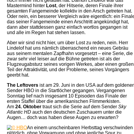
noch immer nicht geläutet hat: Damon Lindelof war das
Mastermind hinter
Lost
, der Hitserie, deren Finale ihrer
gesamten Fangemeinde kollektiv in den Arsch getreten hat.
Oder nein, ein besserer Vergleich wäre eigentlich: ein Final
das seiner Fangemeinde einen Arschtritt angekündigt hat,
dann aber stattdessen ganz einfach wortlos gegangen ist
und alle im Regen hat stehen lassen.
Aber wir sind nicht hier, um über Lost zu reden, nein. Herr
Lindelof hat uns nämlich überraschend ein neues Gebräu
aus seinem mentalen Zapfhahn vorgesetzt – eine Serie, die
zwar sehr viel leiser auf die Bühne getreten ist als der
Flugzeugabsturz seines vorigen Werkes, aber einen großen
Teil der Attraktivität, und der Probleme, seines Vorgängers
geerbt hat.
The Leftovers
ist am 29. Juni in den USA auf dem goldene
Sender HBO in die Startlöcher gegangen. Vergangenen
Sonntag lief nach insgesamt 10 Episoden das Finale der
ersten Staffel über die amerikanischen Flimmerkisten.
Am
24. Oktober
traut sich die Serie auf dem Sender
Sky
Atlantic HD
auch den deutschen Zuschauern unter die
Augen… doch was haben diese Augen zu erwarten?
An einem unscheinbaren Herbsttag verschwinden
plötzlich, ohne Vorwarnung und ohne jegliche Spur zu