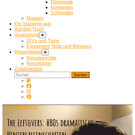
Dänemark
Norwegen
Schweden
Museen
Ein Souvenir aus
Auf den Tisch
Ausrüstung
DIYs und Tipps
Equipment Tests und Reviews
Reiselektüre
Reiseberichte
Reiseführer
Zufallsrezept
Suchen
nach:
NerdyLifestyle
The Leftovers: HBOs dramatische
Hinterlassenschaften