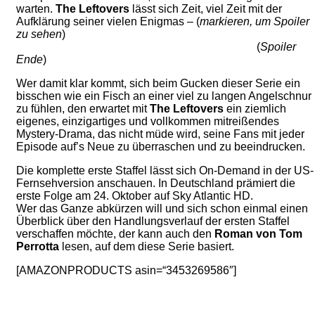
warten.
The Leftovers
lässt sich Zeit, viel Zeit mit der
Aufklärung seiner vielen Enigmas – (
markieren, um Spoiler
zu sehen
)
so viel Zeit, dass auch nach den ersten 10
Episoden keine einzige Erleuchtung in Sicht ist.
(
Spoiler
Ende
)
Wer damit klar kommt, sich beim Gucken dieser Serie ein
bisschen wie ein Fisch an einer viel zu langen Angelschnur
zu fühlen, den erwartet mit
The Leftovers
ein ziemlich
eigenes, einzigartiges und vollkommen mitreißendes
Mystery-Drama, das nicht müde wird, seine Fans mit jeder
Episode auf’s Neue zu überraschen und zu beeindrucken.
Die komplette erste Staffel lässt sich On-Demand in der US-
Fernsehversion anschauen. In Deutschland prämiert die
erste Folge am 24. Oktober auf Sky Atlantic HD.
Wer das Ganze abkürzen will und sich schon einmal einen
Überblick über den Handlungsverlauf der ersten Staffel
verschaffen möchte, der kann auch den
Roman von Tom
Perrotta
lesen, auf dem diese Serie basiert.
[AMAZONPRODUCTS asin=“3453269586″]