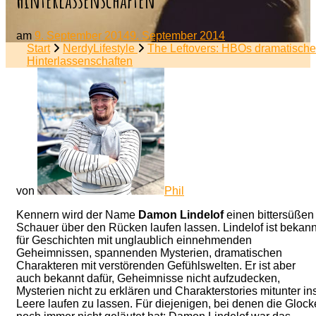
am
9. September 2014
9. September 2014
Start
NerdyLifestyle
The Leftovers: HBOs dramatische
Hinterlassenschaften
von
Phil
Kennern wird der Name
Damon Lindelof
einen bittersüßen
Schauer über den Rücken laufen lassen. Lindelof ist bekann
für Geschichten mit unglaublich einnehmenden
Geheimnissen, spannenden Mysterien, dramatischen
Charakteren mit verstörenden Gefühlswelten. Er ist aber
auch bekannt dafür, Geheimnisse nicht aufzudecken,
Mysterien nicht zu erklären und Charakterstories mitunter in
Leere laufen zu lassen. Für diejenigen, bei denen die Glock