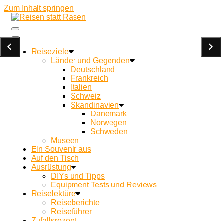
Zum Inhalt springen
Ein Campingblog für achtsames Reisen und Kochen
Reisen statt Rasen
unterwegs
Reiseziele
Länder und Gegenden
Deutschland
Frankreich
Italien
Schweiz
Skandinavien
Dänemark
Norwegen
Schweden
Museen
Ein Souvenir aus
Auf den Tisch
Ausrüstung
DIYs und Tipps
Equipment Tests und Reviews
Reiselektüre
Reiseberichte
Reiseführer
Zufallsrezept