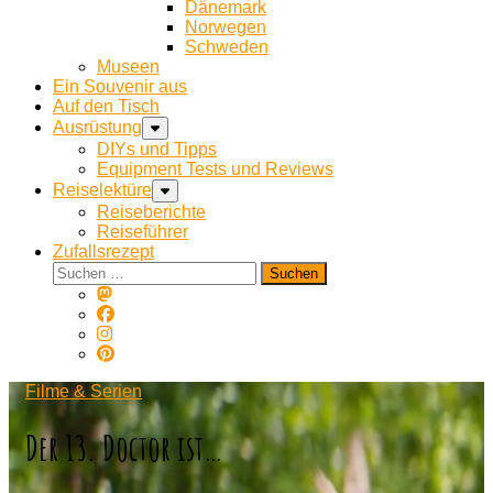
Dänemark
Norwegen
Schweden
Museen
Ein Souvenir aus
Auf den Tisch
Ausrüstung
DIYs und Tipps
Equipment Tests und Reviews
Reiselektüre
Reiseberichte
Reiseführer
Zufallsrezept
Suchen
nach:
Filme & Serien
Der 13. Doctor ist…