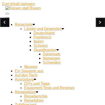
Zum Inhalt springen
Ein Campingblog für achtsames Reisen und Kochen
Reisen statt Rasen
unterwegs
Reiseziele
Länder und Gegenden
Deutschland
Frankreich
Italien
Schweiz
Skandinavien
Dänemark
Norwegen
Schweden
Museen
Ein Souvenir aus
Auf den Tisch
Ausrüstung
DIYs und Tipps
Equipment Tests und Reviews
Reiselektüre
Reiseberichte
Reiseführer
Zufallsrezept