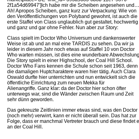
2f1a54d69947′]Ich habe mir die Scheiben angesehen und
Ah! Apropos Scheiben, ganz kurz zur Verpackung: Wie von
den Veröffentlichungen von Polyband gewohnt, ist auch die
erste Staffel von Class unglaublich gut gestaltet, hochwertig
und ganz und gar ohne Fehler. Nun aber zur Story:
Class spielt im Doctor Who Universum und dankenswerter
Weise ist ab und an mal eine TARDIS zu sehen. Da wir ja
leider in diesem Jahr noch etwas auf Staffel 10 von Doctor
Who warten müssen, ist dies eine wunderbare Abwechslung
Die Story spielt in einer Highschool, der Coal Hill School.
Doctor Who Fans kennen die Schule schon seit 1963, denn
die damaligen Huptcharaktere waren hier tätig. Auch Clara
Oswald durfte hier unterrichten und nun entwickelt sich die
öffentliche Einrichtung zum neuen Mekka für
Alienangriffe. Ganz klar: da der Doctor hier schon öfter
unterwegs war, sind die Wänder zwischen Raum und Zeit
sehr dünn geworden.
Das gekreuzte Zeitlinien immer etwas sind, was den Doctor
(noch mehr) verwirrt, kann er nicht überall sein. Das hat zur
Folge, dass er manchmal Vertreter brauch und diese findet e
an der Coal Hill.