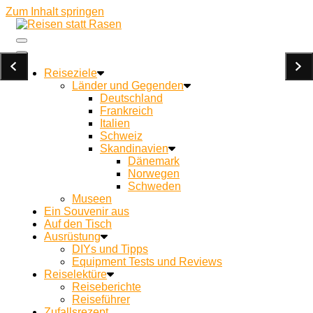
Zum Inhalt springen
Ein Campingblog für achtsames Reisen und Kochen
Reisen statt Rasen
unterwegs
Reiseziele
Länder und Gegenden
Deutschland
Frankreich
Italien
Schweiz
Skandinavien
Dänemark
Norwegen
Schweden
Museen
Ein Souvenir aus
Auf den Tisch
Ausrüstung
DIYs und Tipps
Equipment Tests und Reviews
Reiselektüre
Reiseberichte
Reiseführer
Zufallsrezept