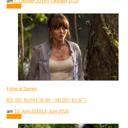
am
5. Oktober 2018
5. Oktober 2018
Lesen
Filme & Serien
Neue Serie: Hooten & The Lady – Lara Croft, bist du’s?
am
13. Juni 2018
13. Juni 2018
Lesen