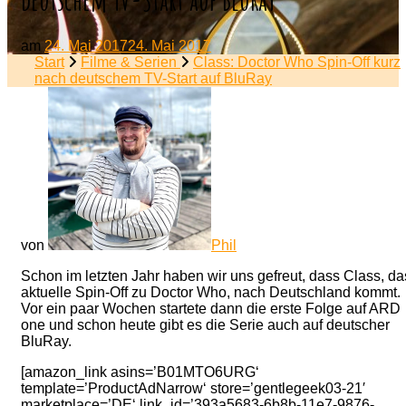
am
24. Mai 2017
24. Mai 2017
Start
Filme & Serien
Class: Doctor Who Spin-Off kurz
nach deutschem TV-Start auf BluRay
von
Phil
Schon im letzten Jahr haben wir uns gefreut, dass Class, da
aktuelle Spin-Off zu Doctor Who, nach Deutschland kommt.
Vor ein paar Wochen startete dann die erste Folge auf ARD
one und schon heute gibt es die Serie auch auf deutscher
BluRay.
[amazon_link asins=’B01MTO6URG‘
template=’ProductAdNarrow‘ store=’gentlegeek03-21′
marketplace=’DE‘ link_id=’393a5683-6b8b-11e7-9876-