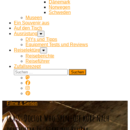
Dänemark
Norwegen
Schweden
Museen
Ein Souvenir aus
Auf den Tisch
Ausrüstung
DIYs und Tipps
Equipment Tests und Reviews
Reiselektüre
Reiseberichte
Reiseführer
Zufallsrezept
Suchen
nach:
Filme & Serien
Class: Doctor Who Spin-Off kurz nach
deutschem TV-Start auf BluRay