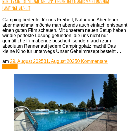
Mobiles Kino beim Camping: Unser günstiger Beamer macht uns zum
Campingplatz-Hit
Camping bedeutet für uns Freiheit, Natur und Abenteuer –
aber manchmal möchte man abends auch einfach entspannt
einen guten Film schauen. Mit unserem neuen Setup haben
wir die perfekte Lösung gefunden, die uns nicht nur
gemütliche Filmabende beschert, sondern auch zum
absoluten Renner auf jedem Campingplatz macht! Das
kleine Kino für unterwegs Unser Geheimrezept besteht …
zu
am
29. August 2025
31. August 2025
0 Kommentare
Mobiles
Lesen
Kino
beim
Camping:
Unser
günstiger
Beamer
macht
uns
zum
Campingpla
Hit