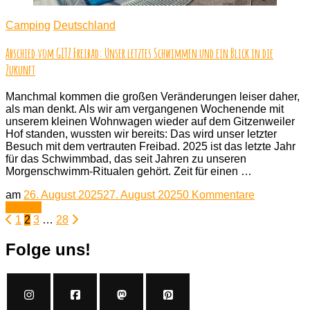
Camping
Deutschland
Abschied vom GITZ Freibad: Unser letztes Schwimmen und ein Blick in die
Zukunft
Manchmal kommen die großen Veränderungen leiser daher,
als man denkt. Als wir am vergangenen Wochenende mit
unserem kleinen Wohnwagen wieder auf dem Gitzenweiler
Hof standen, wussten wir bereits: Das wird unser letzter
Besuch mit dem vertrauten Freibad. 2025 ist das letzte Jahr
für das Schwimmbad, das seit Jahren zu unseren
Morgenschwimm-Ritualen gehört. Zeit für einen …
zu
am
26. August 2025
27. August 2025
0 Kommentare
Abschied
Lesen
Seitennummerierung
Seite
Seite
Seite
Seite
vom
1
2
3
…
28
GITZ
der
Freibad:
Folge uns!
Unser
Beiträge
letztes
Schwimme
und
ein