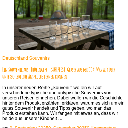
–
Da
ein
We
da
du
be
Ca
bra
Deutschland
Souvenirs
Ein Souvenir aus: Thüringen – SUPERFEST-Gläser aus der DDR: Was wir über
unterschiedliche Ansprüche lernen können
In unserer neuen Reihe „Souvenir“ wollen wir auf
verschiedene typische und untypische Souvernirs von
unseren Reisen eingehen. Dabei wollen wir die Geschichte
hinter dem Produkt erzählen, erklären, warum es sich um ein
gutes Souvenir handelt und Tipps geben, wo man das
Produkt erstehen kann. Wir fangen mit etwas an, dass wir
beide aus unserer Kindheit …
zu