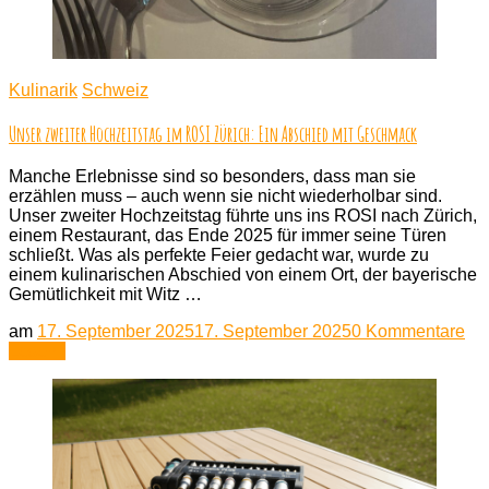
Kulinarik
Schweiz
Unser zweiter Hochzeitstag im ROSI Zürich: Ein Abschied mit Geschmack
Manche Erlebnisse sind so besonders, dass man sie
erzählen muss – auch wenn sie nicht wiederholbar sind.
Unser zweiter Hochzeitstag führte uns ins ROSI nach Zürich,
einem Restaurant, das Ende 2025 für immer seine Türen
schließt. Was als perfekte Feier gedacht war, wurde zu
einem kulinarischen Abschied von einem Ort, der bayerische
Gemütlichkeit mit Witz …
zu
am
17. September 2025
17. September 2025
0 Kommentare
Un
Lesen
zwe
Ho
im
RO
Zür
Ei
Ab