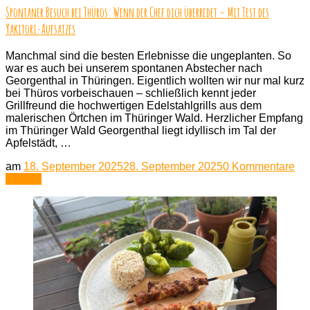
Spontaner Besuch bei Thüros: Wenn der Chef dich überredet – Mit Test des
Yakitori-Aufsatzes
Manchmal sind die besten Erlebnisse die ungeplanten. So
war es auch bei unserem spontanen Abstecher nach
Georgenthal in Thüringen. Eigentlich wollten wir nur mal kurz
bei Thüros vorbeischauen – schließlich kennt jeder
Grillfreund die hochwertigen Edelstahlgrills aus dem
malerischen Örtchen im Thüringer Wald. Herzlicher Empfang
im Thüringer Wald Georgenthal liegt idyllisch im Tal der
Apfelstädt, …
zu
am
18. September 2025
28. September 2025
0 Kommentare
Sp
Lesen
Be
bei
Th
We
der
Ch
dic
übe
–
Mit