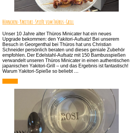
Tes
de
Yak
Au
Hühnchen-Yakitori-Spieße vom Thüros-Grill
Unser 10 Jahre alter Thüros Minicater hat ein neues
Upgrade bekommen: den Yakitori-Aufsatz! Bei unserem
Besuch in Georgenthal bei Thüros hat uns Christian
Schneider persönlich beraten und dieses geniale Zubehör
empfohlen. Der Edelstahl-Aufsatz mit 150 Bambusspießen
verwandelt unseren Thüros Minicater in einen authentischen
japanischen Yakitori-Grill – und das Ergebnis ist fantastisch!
Warum Yakitori-Spieße so beliebt …
Lesen