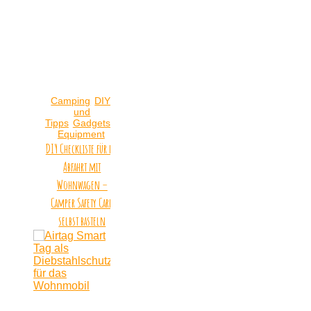
Camping
DIYs
und
Tipps
Gadgets &
Equipment
DIY Checkliste für die
Abfahrt mit
Wohnwagen –
Camper Safety Card
selbst basteln