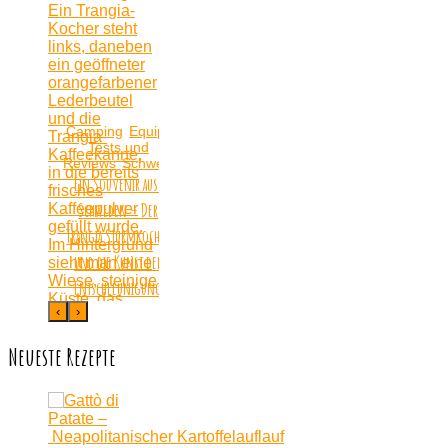
Camping
Equipment
Tests und
Reviews
Schweden
Skandinavien
Souvenirs
Ein Souvenir aus:
Schweden – Der
Trangia Sturmkocher
und die Kunst der
Entschleunigung
‹
›
Neueste Rezepte