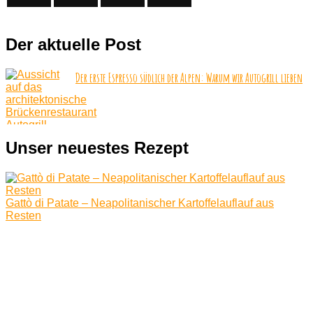
Blick
in
die
Der aktuelle Post
Zukunft
Der erste Espresso südlich der Alpen: Warum wir Autogrill lieben
Unser neuestes Rezept
Gattò di Patate – Neapolitanischer Kartoffelauflauf aus
Resten