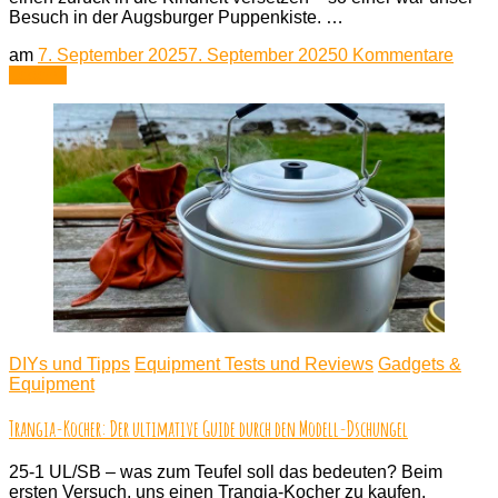
Besuch in der Augsburger Puppenkiste. …
zu
am
7. September 2025
7. September 2025
0 Kommentare
Augsb
Lesen
Auf
den
Spur
von
Jim
Knop
–
Ein
Besu
in
der
Puppe
DIYs und Tipps
Equipment Tests und Reviews
Gadgets &
Equipment
Trangia-Kocher: Der ultimative Guide durch den Modell-Dschungel
25-1 UL/SB – was zum Teufel soll das bedeuten? Beim
ersten Versuch, uns einen Trangia-Kocher zu kaufen,