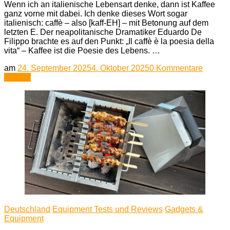
Wenn ich an italienische Lebensart denke, dann ist Kaffee
ganz vorne mit dabei. Ich denke dieses Wort sogar
italienisch: caffè – also [kaff-EH] – mit Betonung auf dem
letzten E. Der neapolitanische Dramatiker Eduardo De
Filippo brachte es auf den Punkt: „Il caffè è la poesia della
vita“ – Kaffee ist die Poesie des Lebens. …
zu
am
24. September 2025
4. Oktober 2025
0 Kommentare
Ein
Lesen
Souven
aus:
Italien
–
Italieni
Espres
im
Verglei
Bialetti,
Cuccum
&
Gemini
Expres
Deutschland
Equipment Tests und Reviews
Gadgets &
Equipment