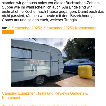
standen wir genauso ratlos vor dieser Buchstaben-Zahlen-
Suppe wie ihr wahrscheinlich auch. Am Ende sind wir
erstmal ohne Kocher nach Hause gegangen. Damit euch das
nicht passiert, räumen wir heute mit dem Bezeichnungs-
Chaos auf und zeigen euch, welcher Trangia …
zu
am
2. September 2025
2. September 2025
0 Kommentare
Trang
Lesen
Koche
Der
ultima
Guid
durch
den
Model
Dsch
Camping
Equipment Tests und Reviews
Gadgets &
Equipment