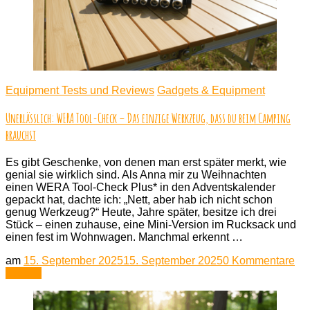
mit
Ge
Equipment Tests und Reviews
Gadgets & Equipment
Unerlässlich: WERA Tool-Check – Das einzige Werkzeug, dass du beim Camping
brauchst
Es gibt Geschenke, von denen man erst später merkt, wie
genial sie wirklich sind. Als Anna mir zu Weihnachten
einen WERA Tool-Check Plus* in den Adventskalender
gepackt hat, dachte ich: „Nett, aber hab ich nicht schon
genug Werkzeug?“ Heute, Jahre später, besitze ich drei
Stück – einen zuhause, eine Mini-Version im Rucksack und
einen fest im Wohnwagen. Manchmal erkennt …
zu
am
15. September 2025
15. September 2025
0 Kommentare
Une
Lesen
W
Too
Ch