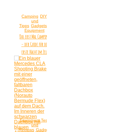
Camping
DIYs
und
Tipps
Gadgets &
Equipment
Das erst Mal Camping
– der Guide für die
erste Nacht im Zelt
Equipment Tests
und
Reviews
Gadgets