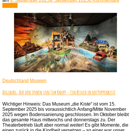
am
9. September 2025
9. September 2025
0 Kommentare
Ein
Lesen
Souve
aus:
Thüri
–
SUP
Gläse
aus
der
DDR:
Was
wir
über
unter
Ansp
Deutschland
Museen
lerne
könn
Augsburg: Auf den Spuren von Jim Knopf – Ein Besuch in der Puppenkiste
Wichtiger Hinweis: Das Museum „die Kiste“ ist vom 15.
September 2025 bis voraussichtlich Anfang/Mitte November
2025 wegen Bodensanierung geschlossen. Im Oktober bleibt
das gesamte Haus mittwochs und donnerstags zu. Der
Theaterbetrieb läuft aber normal weiter! Es gibt Momente, die
einen zurück in die Kindheit versetzen – so einer war unser