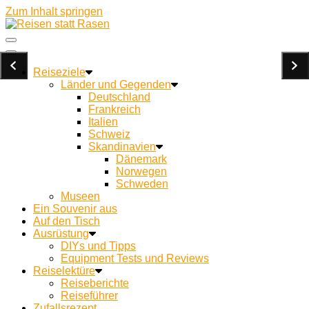
Zum Inhalt springen
Ein Campingblog für achtsames Reisen und Kochen
Reisen statt Rasen
unterwegs
Reiseziele
Länder und Gegenden
Deutschland
Frankreich
Italien
Schweiz
Skandinavien
Dänemark
Norwegen
Schweden
Museen
Ein Souvenir aus
Auf den Tisch
Ausrüstung
DIYs und Tipps
Equipment Tests und Reviews
Reiselektüre
Reiseberichte
Reiseführer
Zufallsrezept