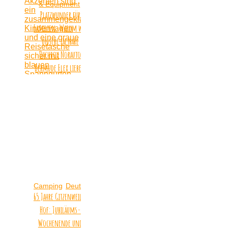
& Equipment
Platzwunder für
Familien: Warum wir
unsere faltbare
Dachbox Norauto
Bermude Flex lieben
Camping
Deutschland
65 Jahre Gitzenweiler
Hof: Jubiläums-
Wochenende und